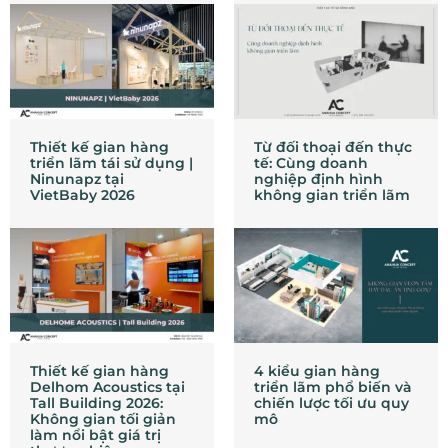
Thiết kế gian hàng
Từ đối thoại đến thực
triển lãm tái sử dụng |
tế: Cùng doanh
Ninunapz tại
nghiệp định hình
VietBaby 2026
không gian triển lãm
Thiết kế gian hàng
4 kiểu gian hàng
Delhom Acoustics tại
triển lãm phổ biến và
Tall Building 2026:
chiến lược tối ưu quy
Không gian tối giản
mô
làm nổi bật giá trị