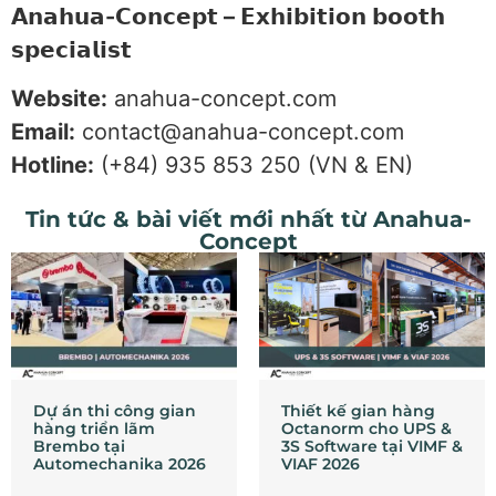
𝗔𝗻𝗮𝗵𝘂𝗮-𝗖𝗼𝗻𝗰𝗲𝗽𝘁 – 𝗘𝘅𝗵𝗶𝗯𝗶𝘁𝗶𝗼𝗻 𝗯𝗼𝗼𝘁𝗵
𝘀𝗽𝗲𝗰𝗶𝗮𝗹𝗶𝘀𝘁
Website:
anahua-concept.com
Email:
contact@anahua-concept.com
Hotline:
(+84) 935 853 250 (VN & EN)
Tin tức & bài viết mới nhất từ Anahua-
Concept
Dự án thi công gian
Thiết kế gian hàng
hàng triển lãm
Octanorm cho UPS &
Brembo tại
3S Software tại VIMF &
Automechanika 2026
VIAF 2026